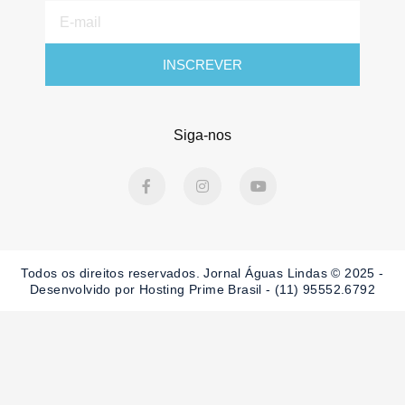
E-
mail
INSCREVER
Siga-nos
F
I
Y
a
n
o
c
s
u
e
t
t
b
a
u
o
g
b
o
r
e
Todos os direitos reservados. Jornal Águas Lindas © 2025 -
k
a
-
m
Desenvolvido por Hosting Prime Brasil - (11) 95552.6792
f