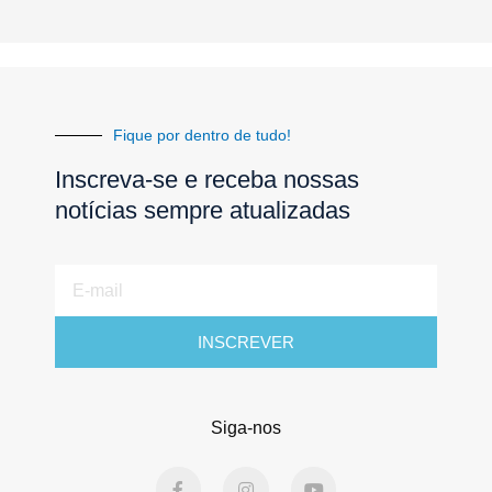
Fique por dentro de tudo!
Inscreva-se e receba nossas
notícias sempre atualizadas
E-
mail
INSCREVER
Siga-nos
F
I
Y