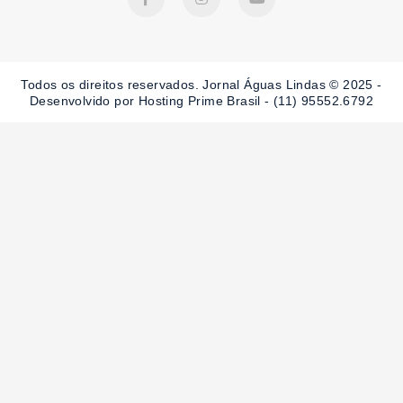
a
n
o
c
s
u
e
t
t
b
a
u
o
g
b
o
r
e
Todos os direitos reservados. Jornal Águas Lindas © 2025 -
k
a
-
m
Desenvolvido por Hosting Prime Brasil - (11) 95552.6792
f