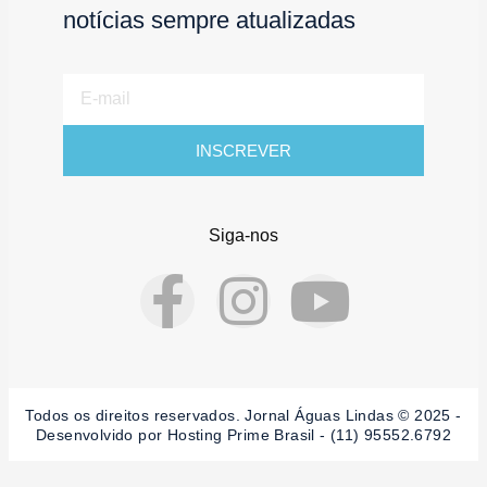
notícias sempre atualizadas
E-
mail
INSCREVER
Siga-nos
F
I
Y
a
n
o
c
s
u
Todos os direitos reservados. Jornal Águas Lindas © 2025 -
Desenvolvido por Hosting Prime Brasil - (11) 95552.6792
e
t
t