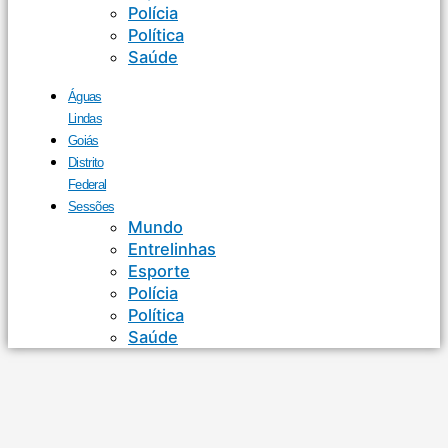
Polícia
Política
Saúde
Águas
Lindas
Goiás
Distrito
Federal
Sessões
Mundo
Entrelinhas
Esporte
Polícia
Política
Saúde