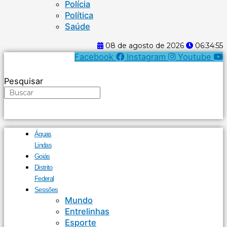
Polícia
Política
Saúde
08 de agosto de 2026
06:34:56
Facebook
Instagram
Youtube
Pesquisar
Águas
Lindas
Goiás
Distrito
Federal
Sessões
Mundo
Entrelinhas
Esporte