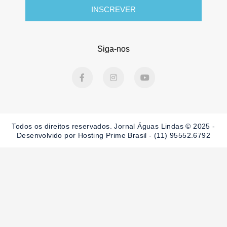
INSCREVER
Siga-nos
F
I
Y
a
n
o
c
s
u
e
t
t
b
a
u
o
g
b
o
r
e
Todos os direitos reservados. Jornal Águas Lindas © 2025 -
k
a
-
m
Desenvolvido por Hosting Prime Brasil - (11) 95552.6792
f