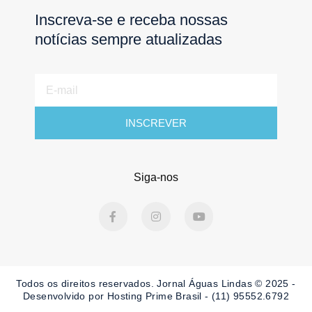
Inscreva-se e receba nossas
notícias sempre atualizadas
E-
mail
INSCREVER
Siga-nos
F
I
Y
a
n
o
c
s
u
e
t
t
b
a
u
o
g
b
o
r
e
Todos os direitos reservados. Jornal Águas Lindas © 2025 -
k
a
-
m
Desenvolvido por Hosting Prime Brasil - (11) 95552.6792
f