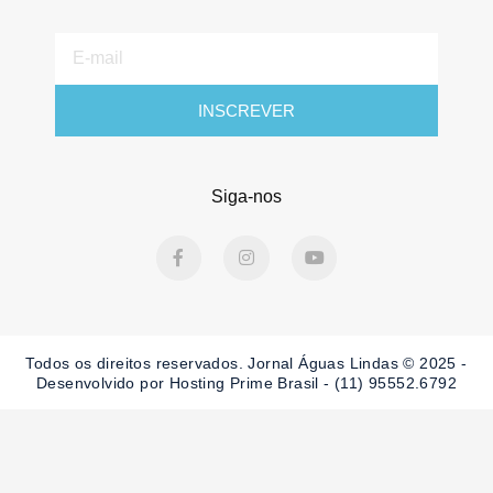
E-
mail
INSCREVER
Siga-nos
F
I
Y
a
n
o
c
s
u
e
t
t
b
a
u
o
g
b
o
r
e
Todos os direitos reservados. Jornal Águas Lindas © 2025 -
k
a
-
m
Desenvolvido por Hosting Prime Brasil - (11) 95552.6792
f