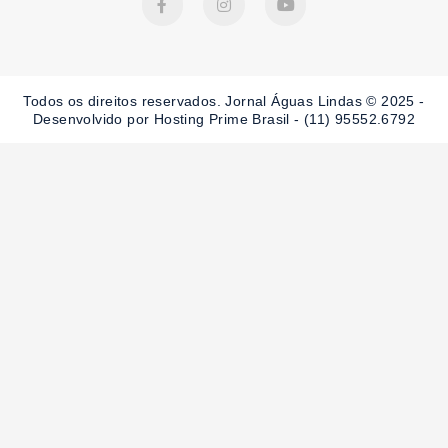
a
n
o
c
s
u
e
t
t
b
a
u
o
g
b
o
r
e
Todos os direitos reservados. Jornal Águas Lindas © 2025 -
k
a
-
m
Desenvolvido por Hosting Prime Brasil - (11) 95552.6792
f