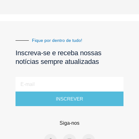
Fique por dentro de tudo!
Inscreva-se e receba nossas
notícias sempre atualizadas
E-
mail
INSCREVER
Siga-nos
F
I
Y