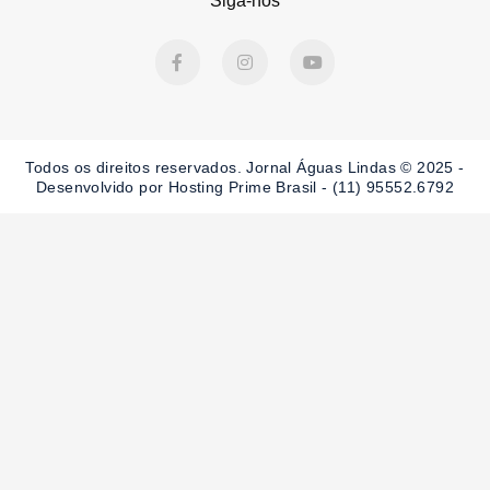
Siga-nos
F
I
Y
a
n
o
c
s
u
e
t
t
b
a
u
o
g
b
o
r
e
Todos os direitos reservados. Jornal Águas Lindas © 2025 -
k
a
-
m
Desenvolvido por Hosting Prime Brasil - (11) 95552.6792
f