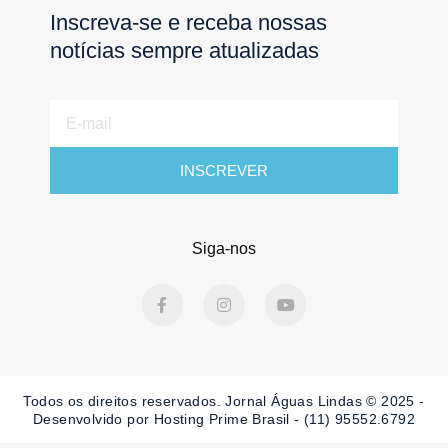
Inscreva-se e receba nossas
notícias sempre atualizadas
E-
mail
INSCREVER
Siga-nos
F
I
Y
a
n
o
c
s
u
e
t
t
b
a
u
o
g
b
o
r
e
Todos os direitos reservados. Jornal Águas Lindas © 2025 -
k
a
-
m
Desenvolvido por Hosting Prime Brasil - (11) 95552.6792
f