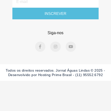
mail
INSCREVER
Siga-nos
F
I
Y
a
n
o
c
s
u
e
t
t
b
a
u
o
g
b
o
r
e
Todos os direitos reservados. Jornal Águas Lindas © 2025 -
k
a
-
m
Desenvolvido por Hosting Prime Brasil - (11) 95552.6792
f