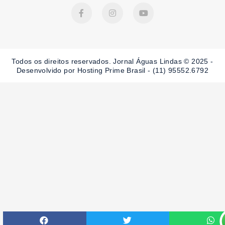
F
I
Y
a
n
o
c
s
u
e
t
t
b
a
u
o
g
b
o
r
e
Todos os direitos reservados. Jornal Águas Lindas © 2025 -
k
a
-
m
Desenvolvido por Hosting Prime Brasil - (11) 95552.6792
f