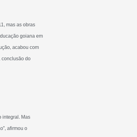
11, mas as obras
educação goiana em
trução, acabou com
a conclusão do
 integral. Mas
o”, afirmou o