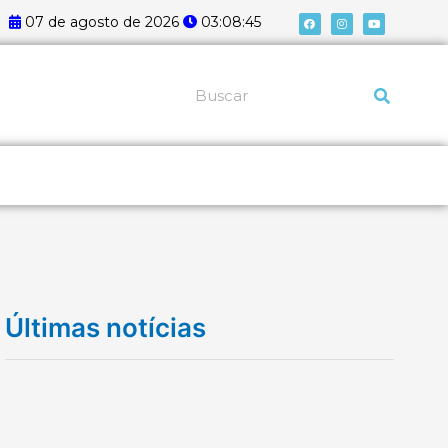
F
I
Y
07 de agosto de 2026
03:08:46
a
n
o
c
s
u
e
t
t
b
a
u
o
g
b
o
r
e
k
a
Pesquisar
m
Últimas notícias