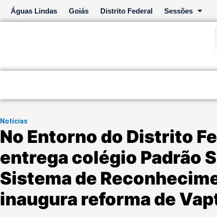
Ir
Águas Lindas
Goiás
Distrito Federal
Sessões
para
o
conteúdo
Notícias
No Entorno do Distrito F
entrega colégio Padrão S
Sistema de Reconhecimen
inaugura reforma de Vap