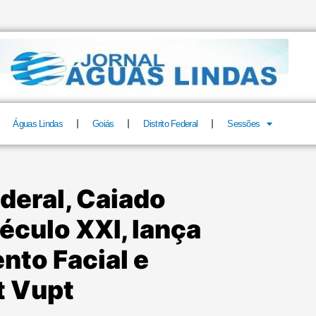
Águas Lindas
Goiás
Distrito Federal
Sessões
ederal, Caiado
éculo XXI, lança
to Facial e
t Vupt