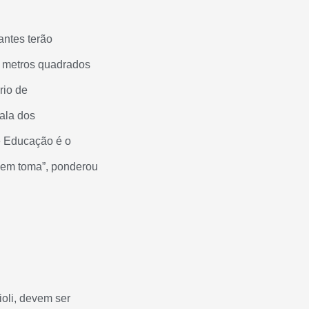
dantes terão
l metros quadrados
rio de
sala dos
e Educação é o
 nem toma”, ponderou
oli, devem ser