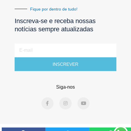
Fique por dentro de tudo!
Inscreva-se e receba nossas
notícias sempre atualizadas
E-
mail
INSCREVER
Siga-nos
F
I
Y
a
n
o
c
s
u
e
t
t
b
a
u
o
g
b
o
r
e