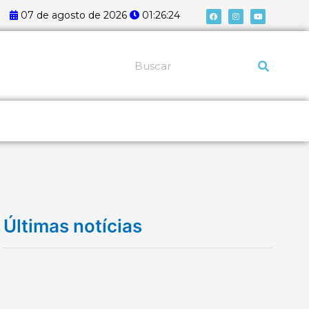
F
I
Y
07 de agosto de 2026
01:26:24
a
n
o
c
s
u
e
t
t
b
a
u
o
g
b
o
r
e
k
a
Pesquisar
m
Últimas notícias