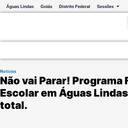
Ir
Águas Lindas
Goiás
Distrito Federal
Sessões
para
o
conteúdo
Notícias
Não vai Parar! Programa
Escolar em Águas Lindas
total.