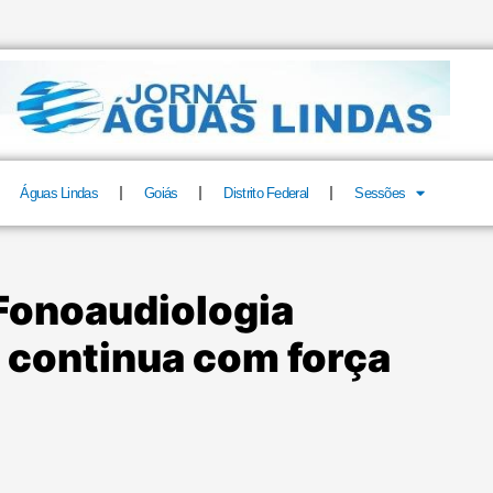
Águas Lindas
Goiás
Distrito Federal
Sessões
 Fonoaudiologia
 continua com força