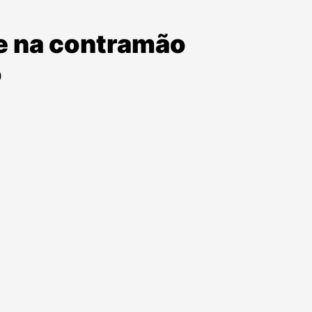
e na contramão
o