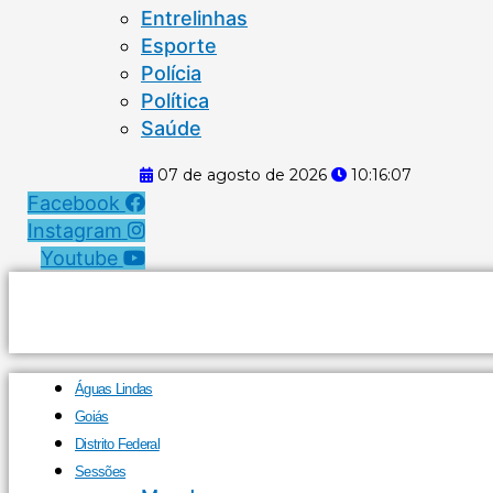
Entrelinhas
Esporte
Polícia
Política
Saúde
07 de agosto de 2026
10:16:08
Facebook
Instagram
Youtube
Águas Lindas
Goiás
Distrito Federal
Sessões