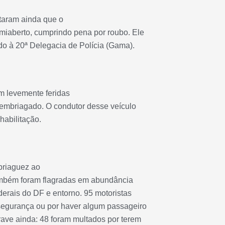
ataram ainda que o
miaberto, cumprindo pena por roubo. Ele
do à 20ª Delegacia de Polícia (Gama).
m levemente feridas
a embriagado. O condutor desse veículo
habilitação.
riaguez ao
 também foram flagradas em abundância
derais do DF e entorno. 95 motoristas
segurança ou por haver algum passageiro
rave ainda: 48 foram multados por terem