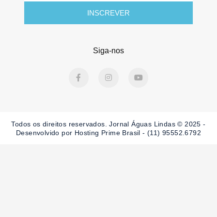
INSCREVER
Siga-nos
F
I
Y
a
n
o
c
s
u
e
t
t
b
a
u
o
g
b
o
r
e
Todos os direitos reservados. Jornal Águas Lindas © 2025 -
k
a
-
m
Desenvolvido por Hosting Prime Brasil - (11) 95552.6792
f