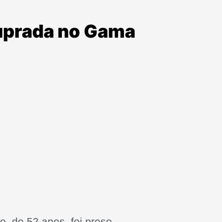
tuprada no Gama
o, de 52 anos, foi preso