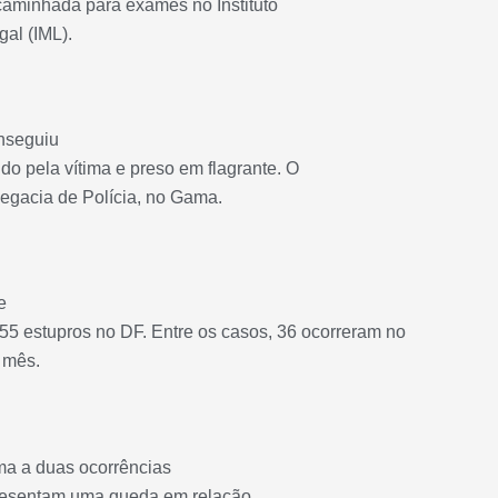
 encaminhada para exames no Instituto
al (IML).
nseguiu
ido pela vítima e preso em flagrante. O
legacia de Polícia, no Gama.
e
 355 estupros no DF
. Entre os casos, 36 ocorreram no
 mês.
a a duas ocorrências
epresentam uma queda em relação