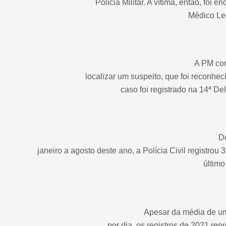
Polícia Militar. A vítima, então, foi
Médico Leg
A PM co
localizar um suspeito, que foi reconhec
caso foi registrado na 14ª De
D
janeiro a agosto deste ano, a Polícia Civil registrou
último
Apesar da
média de um
por dia
, os registros de 2021 r