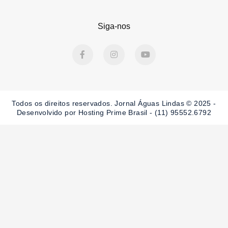
Siga-nos
F
I
Y
a
n
o
c
s
u
e
t
t
b
a
u
o
g
b
o
r
e
Todos os direitos reservados. Jornal Águas Lindas © 2025 -
k
a
-
m
Desenvolvido por Hosting Prime Brasil - (11) 95552.6792
f