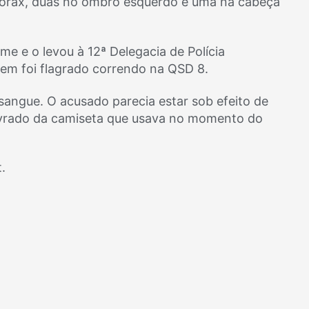
órax, duas no ombro esquerdo e uma na cabeça
ime e o levou à 12ª Delegacia de Polícia
em foi flagrado correndo na QSD 8.
sangue. O acusado parecia estar sob efeito de
 livrado da camiseta que usava no momento do
.