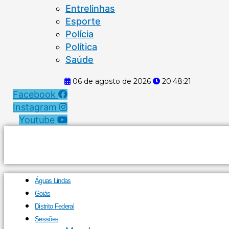
Entrelinhas
Esporte
Polícia
Política
Saúde
06 de agosto de 2026
20:48:22
Facebook
Instagram
Youtube
Águas Lindas
Goiás
Distrito Federal
Sessões