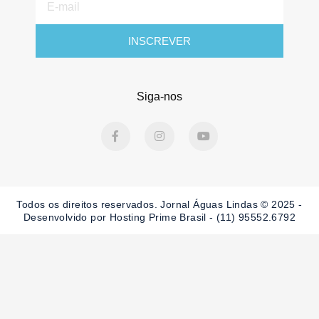
mail
INSCREVER
Siga-nos
F
I
Y
a
n
o
c
s
u
e
t
t
b
a
u
o
g
b
o
r
e
Todos os direitos reservados. Jornal Águas Lindas © 2025 -
k
a
-
m
Desenvolvido por Hosting Prime Brasil - (11) 95552.6792
f