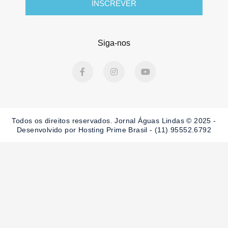
INSCREVER
Siga-nos
F
I
Y
a
n
o
c
s
u
e
t
t
b
a
u
o
g
b
o
r
e
Todos os direitos reservados. Jornal Águas Lindas © 2025 -
k
a
-
m
Desenvolvido por Hosting Prime Brasil - (11) 95552.6792
f