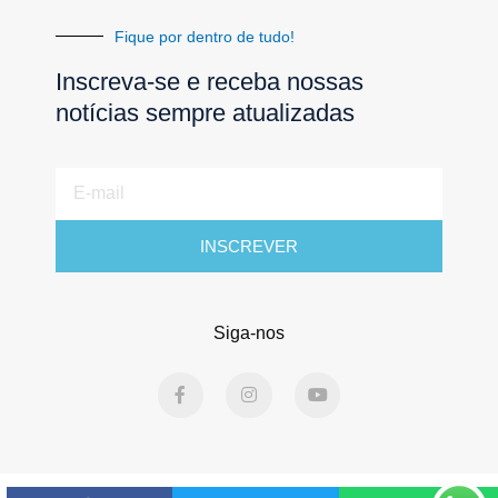
Fique por dentro de tudo!
Inscreva-se e receba nossas
notícias sempre atualizadas
E-
mail
INSCREVER
Siga-nos
F
I
Y
a
n
o
c
s
u
e
t
t
b
a
u
o
g
b
o
r
e