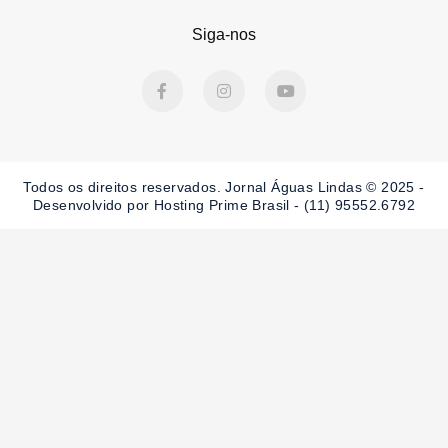
Siga-nos
F
I
Y
a
n
o
c
s
u
e
t
t
b
a
u
o
g
b
o
r
e
Todos os direitos reservados. Jornal Águas Lindas © 2025 -
k
a
-
m
Desenvolvido por Hosting Prime Brasil - (11) 95552.6792
f