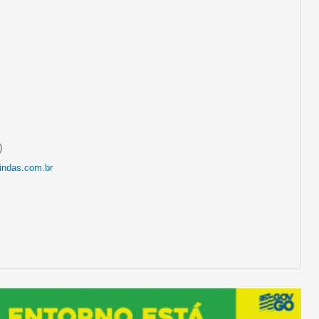
)
indas.com.br