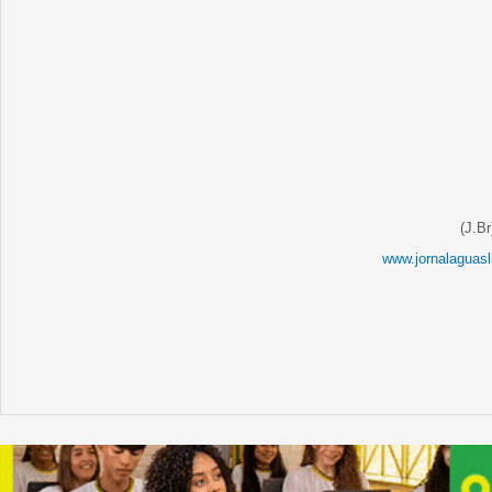
(J.Br
www.jornalaguasl