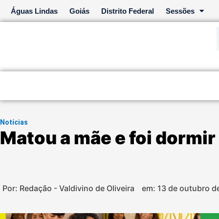
Ir
Águas Lindas
Goiás
Distrito Federal
Sessões
para
o
conteúdo
Notícias
Matou a mãe e foi dormir
Por: Redação - Valdivino de Oliveira
em:
13 de outubro d