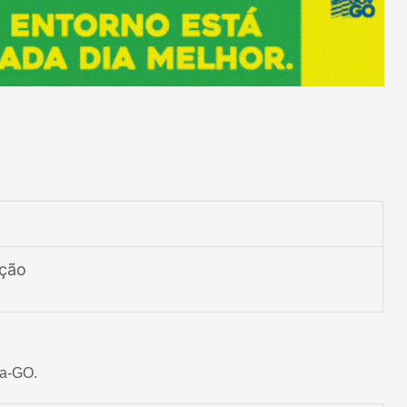
ação
ia-GO.