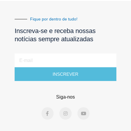
Fique por dentro de tudo!
Inscreva-se e receba nossas
notícias sempre atualizadas
E-
mail
INSCREVER
Siga-nos
F
I
Y
a
n
o
c
s
u
e
t
t
b
a
u