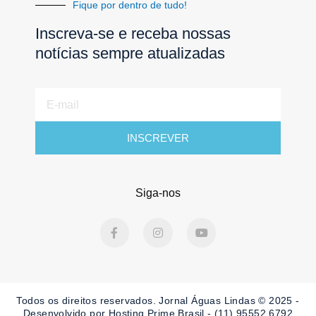
Fique por dentro de tudo!
Inscreva-se e receba nossas
notícias sempre atualizadas
E-
mail
INSCREVER
Siga-nos
F
I
Y
a
n
o
c
s
u
e
t
t
b
a
u
o
g
b
o
r
e
Todos os direitos reservados. Jornal Águas Lindas © 2025 -
k
a
-
m
Desenvolvido por Hosting Prime Brasil - (11) 95552.6792