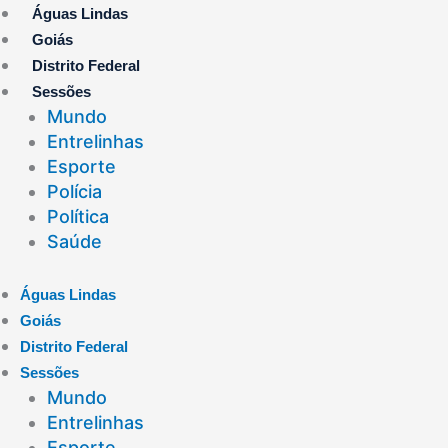
Ir
Águas Lindas
para
Goiás
o
Distrito Federal
conteúdo
Sessões
Mundo
Entrelinhas
Esporte
Polícia
Política
Saúde
Águas Lindas
Goiás
Distrito Federal
Sessões
Mundo
Entrelinhas
Esporte