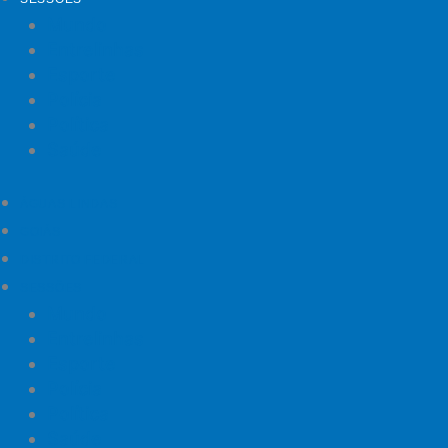
Mundo
Entrelinhas
Esporte
Polícia
Política
Saúde
ÁGUAS LINDAS
GOIÁS
DISTRITO FEDERAL
SESSÕES
Mundo
Entrelinhas
Esporte
Polícia
Política
Saúde