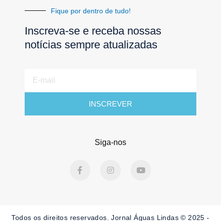
Fique por dentro de tudo!
Inscreva-se e receba nossas
notícias sempre atualizadas
E-
mail
INSCREVER
Siga-nos
F
I
Y
a
n
o
c
s
u
e
t
t
b
a
u
o
g
b
o
r
e
Todos os direitos reservados. Jornal Águas Lindas © 2025 -
k
a