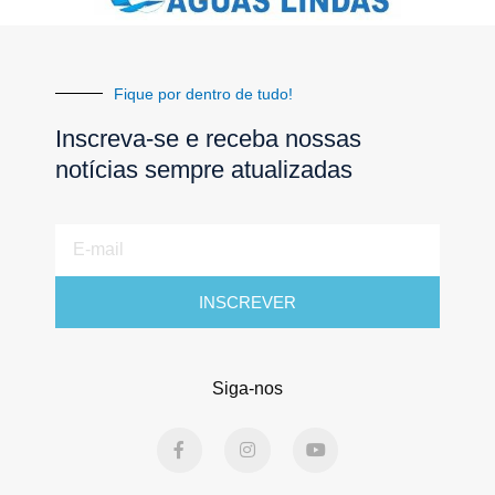
Fique por dentro de tudo!
Inscreva-se e receba nossas
notícias sempre atualizadas
E-
mail
INSCREVER
Siga-nos
F
I
Y
a
n
o
c
s
u
e
t
t