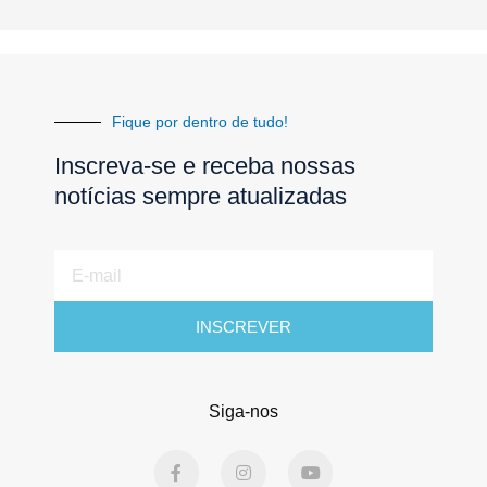
Fique por dentro de tudo!
Inscreva-se e receba nossas
notícias sempre atualizadas
E-
mail
INSCREVER
Siga-nos
F
I
Y
a
n
o