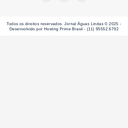
c
s
u
e
t
t
b
a
u
o
g
b
o
r
e
Todos os direitos reservados. Jornal Águas Lindas © 2025 -
k
a
-
m
Desenvolvido por Hosting Prime Brasil - (11) 95552.6792
f