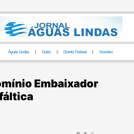
Águas Lindas
Goiás
Distrito Federal
Sessões
domínio Embaixador
áltica