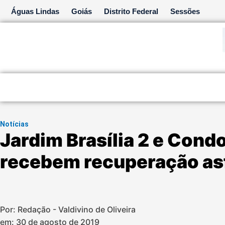
Ir
Águas Lindas
Goiás
Distrito Federal
Sessões
para
o
conteúdo
Notícias
Jardim Brasília 2 e Con
recebem recuperação asf
Por: Redação - Valdivino de Oliveira
em:
30 de agosto de 2019