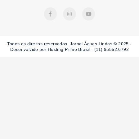
F
I
Y
a
n
o
c
s
u
e
t
t
b
a
u
o
g
b
o
r
e
Todos os direitos reservados. Jornal Águas Lindas © 2025 -
k
a
-
m
Desenvolvido por Hosting Prime Brasil - (11) 95552.6792
f