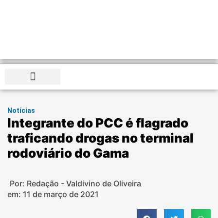
Distrito Federal
Notícias
Integrante do PCC é flagrado
traficando drogas no terminal
rodoviário do Gama
Por: Redação - Valdivino de Oliveira
em:
11 de março de 2021