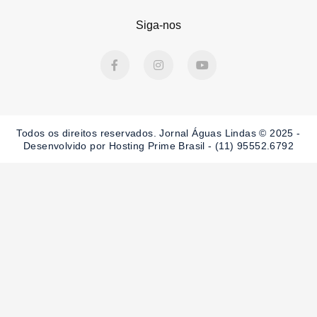
Siga-nos
F
I
Y
a
n
o
c
s
u
e
t
t
b
a
u
o
g
b
o
r
e
Todos os direitos reservados. Jornal Águas Lindas © 2025 -
k
a
-
m
Desenvolvido por Hosting Prime Brasil - (11) 95552.6792
f