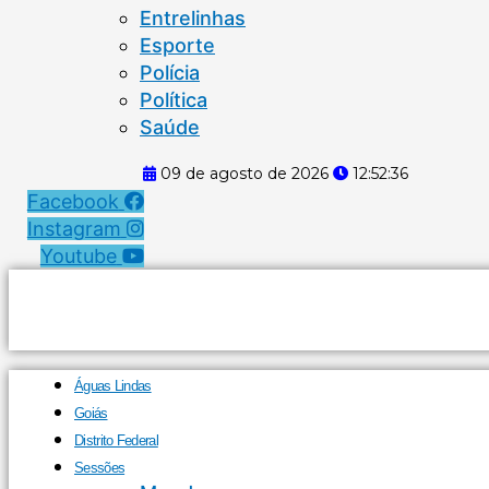
Entrelinhas
Esporte
Polícia
Política
Saúde
09 de agosto de 2026
12:52:37
Facebook
Instagram
Youtube
Águas Lindas
Goiás
Distrito Federal
Sessões