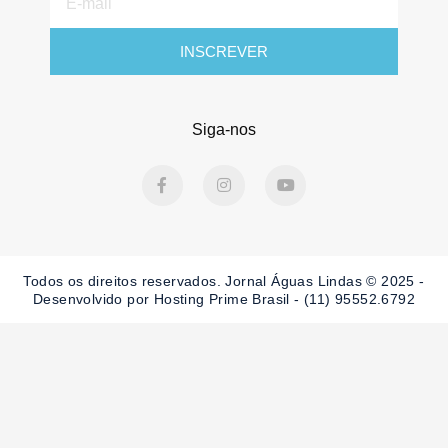
mail
INSCREVER
Siga-nos
F
I
Y
a
n
o
c
s
u
e
t
t
b
a
u
o
g
b
o
r
e
Todos os direitos reservados. Jornal Águas Lindas © 2025 -
k
a
-
m
Desenvolvido por Hosting Prime Brasil - (11) 95552.6792
f