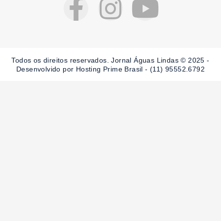
F
I
Y
a
n
o
c
s
u
Todos os direitos reservados. Jornal Águas Lindas © 2025 -
Desenvolvido por Hosting Prime Brasil - (11) 95552.6792
e
t
t
b
a
u
o
g
b
o
r
e
k
a
-
m