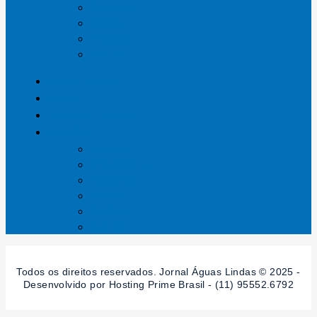
Esporte
Polícia
Política
Saúde
ÁGUAS LINDAS
GOIÁS
DISTRITO FEDERAL
SESSÕES
Mundo
Entrelinhas
Esporte
Polícia
Política
Saúde
Todos os direitos reservados. Jornal Águas Lindas © 2025 -
Desenvolvido por Hosting Prime Brasil - (11) 95552.6792