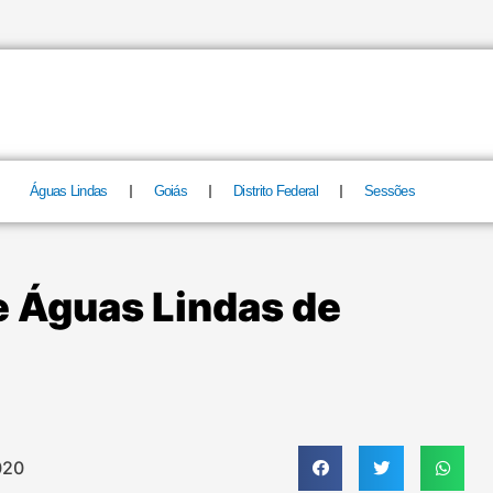
Águas Lindas
Goiás
Distrito Federal
Sessões
 Águas Lindas de
020