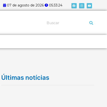
F
I
Y
07 de agosto de 2026
05:33:25
a
n
o
c
s
u
e
t
t
b
a
u
o
g
b
o
r
e
k
a
Pesquisar
m
Últimas notícias