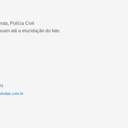
ta, Polícia Civil
nuam até a elucidação do fato.
Br)
slindas.com.br