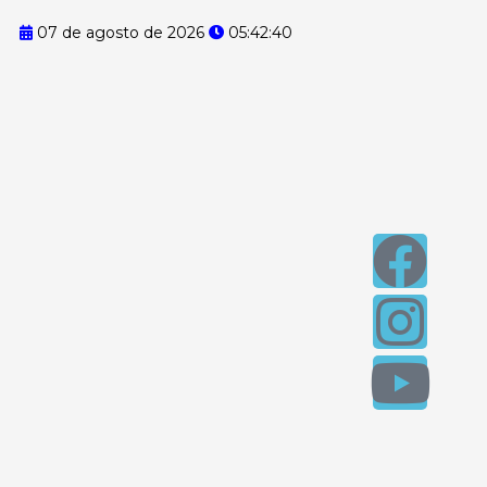
07 de agosto de 2026
05:42:41
F
I
Y
a
n
o
c
s
u
e
t
t
b
a
u