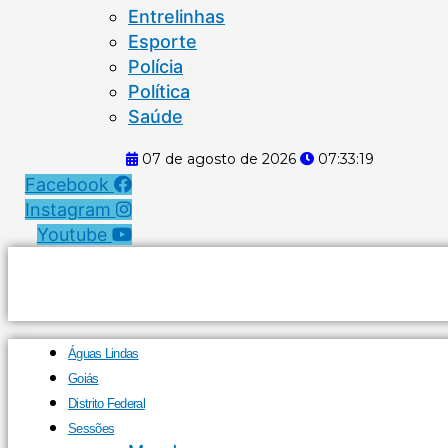
Entrelinhas
Esporte
Polícia
Política
Saúde
07 de agosto de 2026
07:33:19
Facebook
Instagram
Youtube
Águas Lindas
Goiás
Distrito Federal
Sessões