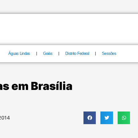
Águas Lindas
Goiás
Distrito Federal
Sessões
as em Brasília
2014