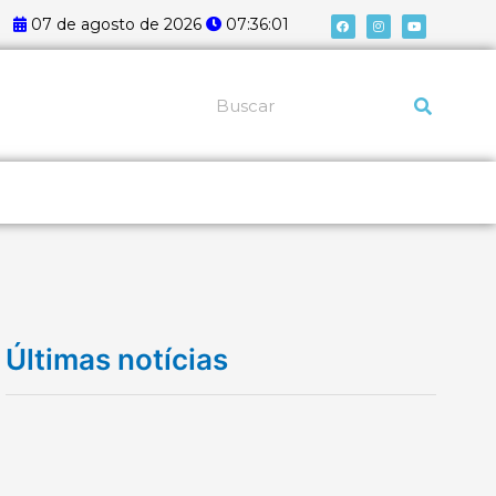
F
I
Y
07 de agosto de 2026
07:36:01
a
n
o
c
s
u
e
t
t
b
a
u
o
g
b
o
r
e
k
a
Pesquisar
m
Últimas notícias