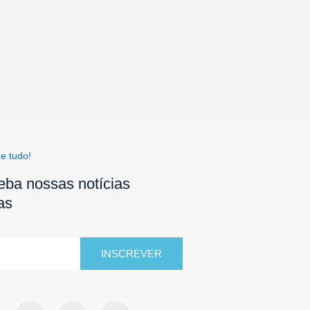
e tudo!
eba nossas notícias
as
INSCREVER
F
I
Y