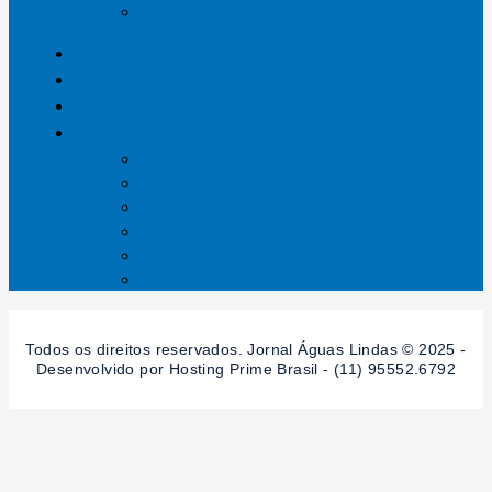
Saúde
ÁGUAS LINDAS
GOIÁS
DISTRITO FEDERAL
SESSÕES
Mundo
Entrelinhas
Esporte
Polícia
Política
Saúde
Todos os direitos reservados. Jornal Águas Lindas © 2025 -
Desenvolvido por Hosting Prime Brasil - (11) 95552.6792