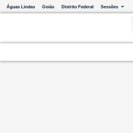
Ir
Águas Lindas
Goiás
Distrito Federal
Sessões
para
o
conteúdo