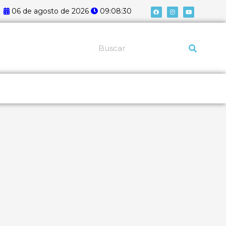
F
I
Y
06 de agosto de 2026
09:08:31
a
n
o
c
s
u
e
t
t
b
a
u
o
g
b
o
r
e
k
a
Pesquisar
m