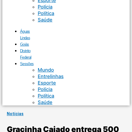
Esporte
Polícia
Política
Saúde
Águas
Lindas
Goiás
Distrito
Federal
Sessões
Mundo
Entrelinhas
Esporte
Polícia
Política
Saúde
Notícias
Gracinha Caiado entrega 500