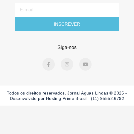
E-
mail
INSCREVER
Siga-nos
F
I
Y
a
n
o
c
s
u
e
t
t
b
a
u
o
g
b
o
r
e
Todos os direitos reservados. Jornal Águas Lindas © 2025 -
k
a
-
m
Desenvolvido por Hosting Prime Brasil - (11) 95552.6792
f