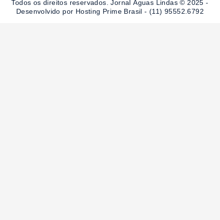
Todos os direitos reservados. Jornal Águas Lindas © 2025 -
k
a
-
m
Desenvolvido por Hosting Prime Brasil - (11) 95552.6792
f