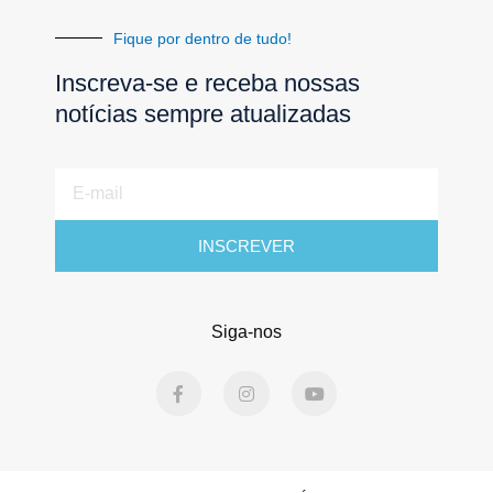
Fique por dentro de tudo!
Inscreva-se e receba nossas
notícias sempre atualizadas
E-
mail
INSCREVER
Siga-nos
F
I
Y
a
n
o
c
s
u
e
t
t
b
a
u
o
g
b
o
r
e