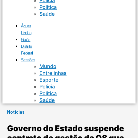
Polícia
Política
Saúde
Águas
Lindas
Goiás
Distrito
Federal
Sessões
Mundo
Entrelinhas
Esporte
Polícia
Política
Saúde
Notícias
Governo do Estado suspende
contrato de gestão da OS que