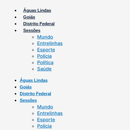
Ir
para
Águas Lindas
o
Goiás
conteúdo
Distrito Federal
Sessões
Mundo
Entrelinhas
Esporte
Polícia
Política
Saúde
Águas Lindas
Goiás
Distrito Federal
Sessões
Mundo
Entrelinhas
Esporte
Polícia