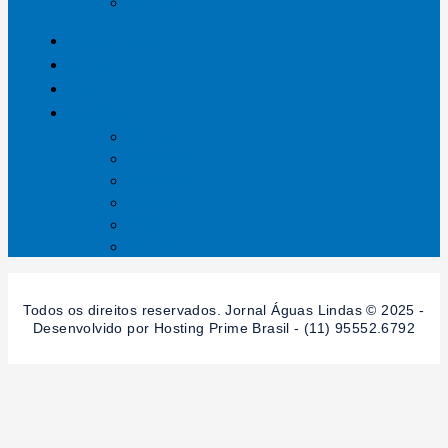
Saúde
ÁGUAS LINDAS
GOIÁS
DISTRITO FEDERAL
SESSÕES
Mundo
Entrelinhas
Esporte
Polícia
Política
Saúde
Todos os direitos reservados. Jornal Águas Lindas © 2025 -
Desenvolvido por Hosting Prime Brasil - (11) 95552.6792